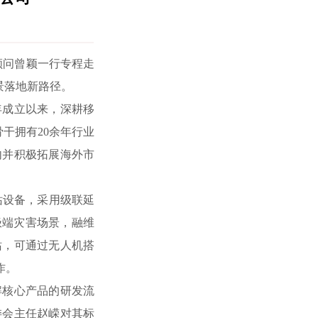
顾问曾颖一行专程走
公司概括
景落地新路径。
企业动态
年成立以来，深耕移
干拥有20余年行业
行业新闻
内并积极拓展海外市
通知公告
站设备，采用级联延
企业党建
极端灾害场景，融维
站，可通过无人机搭
招纳贤士
作。
解核心产品的研发流
委会主任赵嵘对其标